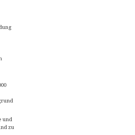
ndung
n
000
grund
e und
and zu