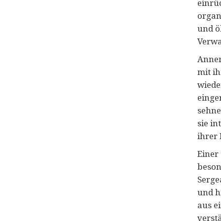
einrü
organi
und ö
Verwa
Annem
mit i
wiede
einger
sehne
sie in
ihrer 
Einer
besond
Serge
und h
aus e
verst