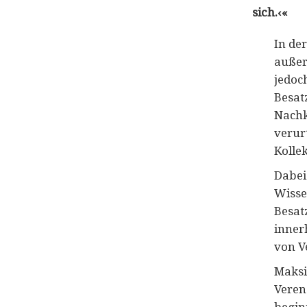
sich.‹«
In de
außer
jedoch
Besat
Nachk
verur
Kollek
Dabei
Wisse
Besat
inner
von V
Maksi
Veren
begin