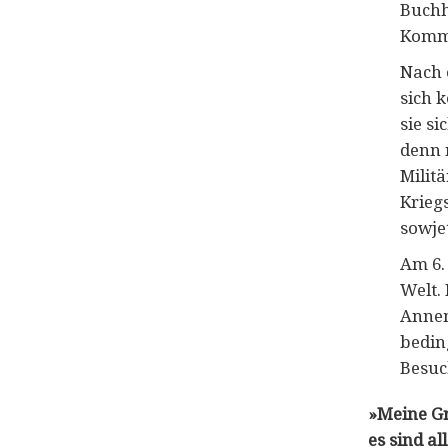
Buchho
Komma
Nach 
sich 
sie si
denn 
Milit
Krieg
sowje
Am 6.
Welt.
Annem
bedin
Besuc
»Meine Gr
es sind a