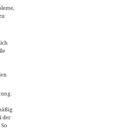
bleme,
zu
ich
le
den
tung.
mäßig
i der
 So
.