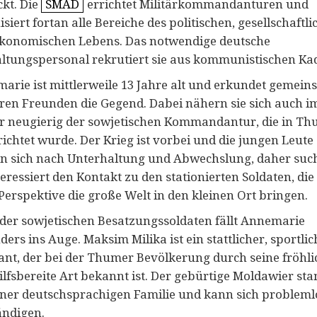
ckt. Die
SMAD
errichtet Militärkommandanturen und
siert fortan alle Bereiche des politischen, gesellschaftl
konomischen Lebens. Das notwendige deutsche
ltungspersonal rekrutiert sie aus kommunistischen Ka
arie ist mittlerweile 13 Jahre alt und erkundet gemei
hren Freunden die Gegend. Dabei nähern sie sich auch 
r neugierig der sowjetischen Kommandantur, die in T
ichtet wurde. Der Krieg ist vorbei und die jungen Leute
n sich nach Unterhaltung und Abwechslung, daher suc
teressiert den Kontakt zu den stationierten Soldaten, die
Perspektive die große Welt in den kleinen Ort bringen.
 der sowjetischen Besatzungssoldaten fällt Annemarie
ers ins Auge. Maksim Milika ist ein stattlicher, sportlic
ant, der bei der Thumer Bevölkerung durch seine fröhli
ilfsbereite Art bekannt ist. Der gebürtige Moldawier st
iner deutschsprachigen Familie und kann sich probleml
ändigen.