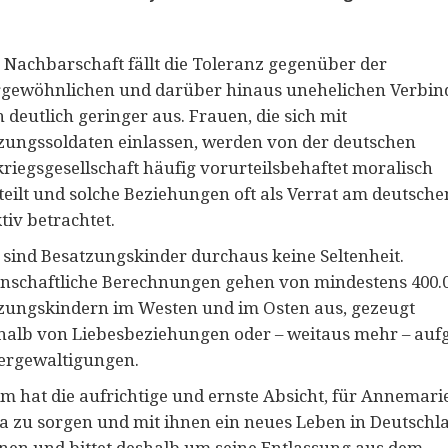
r Nachbarschaft fällt die Toleranz gegenüber der
gewöhnlichen und darüber hinaus unehelichen Verbi
 deutlich geringer aus. Frauen, die sich mit
zungssoldaten einlassen, werden von der deutschen
riegsgesellschaft häufig vorurteilsbehaftet moralisch
teilt und solche Beziehungen oft als Verrat am deutsche
tiv betrachtet.
 sind Besatzungskinder durchaus keine Seltenheit.
nschaftliche Berechnungen gehen von mindestens 400.
zungskindern im Westen und im Osten aus, gezeugt
halb von Liebesbeziehungen oder – weitaus mehr – auf
ergewaltigungen.
m hat die aufrichtige und ernste Absicht, für Annemari
a zu sorgen und mit ihnen ein neues Leben in Deutschl
nen und bittet deshalb um seine Entlassung aus dem