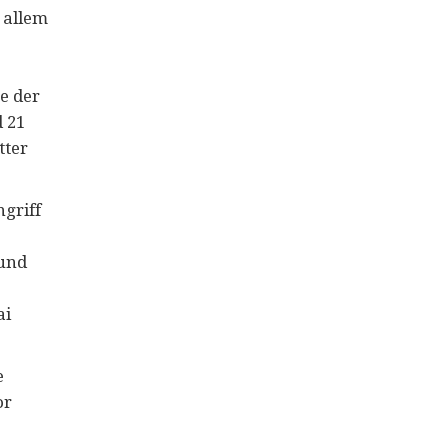
 allem
e der
 21
ter
ngriff
 und
ai
e
or