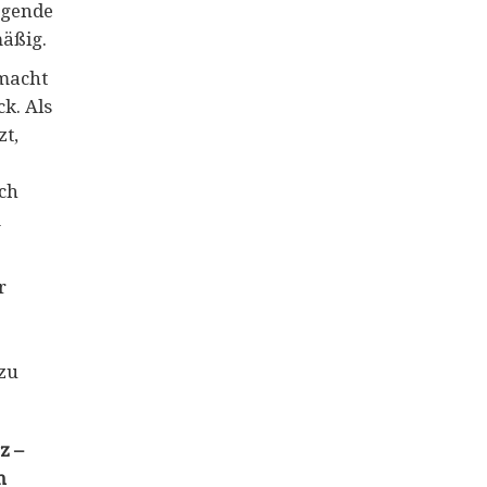
iegende
mäßig.
macht
k. Als
zt,
ch
m
r
zu
z –
n