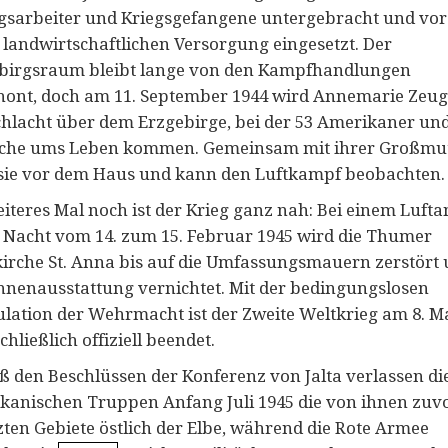
sarbeiter und Kriegsgefangene untergebracht und vor
r landwirtschaftlichen Versorgung eingesetzt. Der
birgsraum bleibt lange von den Kampfhandlungen
hont, doch am 11. September 1944 wird Annemarie Zeug
chlacht über dem Erzgebirge, bei der 53 Amerikaner und
che ums Leben kommen. Gemeinsam mit ihrer Großmut
 sie vor dem Haus und kann den Luftkampf beobachten.
iteres Mal noch ist der Krieg ganz nah: Bei einem Lufta
r Nacht vom 14. zum 15. Februar 1945 wird die Thumer
kirche St. Anna bis auf die Umfassungsmauern zerstört
Innenausstattung vernichtet. Mit der bedingungslosen
ulation der Wehrmacht ist der Zweite Weltkrieg am 8. M
chließlich offiziell beendet.
 den Beschlüssen der Konferenz von Jalta verlassen di
kanischen Truppen Anfang Juli 1945 die von ihnen zuv
zten Gebiete östlich der Elbe, während die Rote Armee