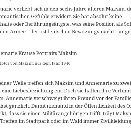
arie verliebt sich in den sechs Jahre älteren Maksim, d
romantischen Gefühle erwidert. Sie hat absolut keine
halte oder Berührungsängste, was seine Position als So
oten Armee – der ostdeutschen Besatzungsmacht – ange
tfotos von Maksim aus dem Jahr 1946
einer Weile treffen sich Maksim und Annemarie zu zwei
 eine Liebesbeziehung ein. Doch sie halten ihre Verbin
m. Annemarie verschweigt ihren Freund vor der Famili
hst gänzlich. Damit niemand in der Öffentlichkeit des O
t, dass sie einen Militärangehörigen trifft, trägt Maksi
 Treffen im Stadtpark oder im Wald immer Zivilkleidung