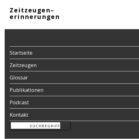
Zeitzeugen–
erinnerungen
»Ich 
Startseite
25 Ja
Zeitzeugen
Glossar
Annem
klein
Publikationen
Anna 
schei
Podcast
liebe
Kontakt
und i
Als i
noch 