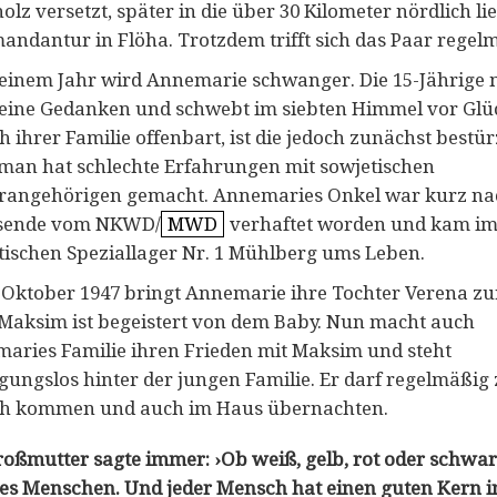
lz versetzt, später in die über 30 Kilometer nördlich l
ndantur in Flöha. Trotzdem trifft sich das Paar regel
einem Jahr wird Annemarie schwanger. Die 15-Jährige 
keine Gedanken und schwebt im siebten Himmel vor Glüc
ch ihrer Familie offenbart, ist die jedoch zunächst bestür
man hat schlechte Erfahrungen mit sowjetischen
ärangehörigen gemacht. Annemaries Onkel war kurz na
sende vom NKWD/
MWD
verhaftet worden und kam i
tischen Speziallage
r Nr. 1
Mühlberg ums Leben.
 Oktober 1947 bringt Annemarie ihre Tochter Verena zu
 Maksim ist begeistert von dem Baby. Nun macht auch
aries Familie ihren Frieden mit Maksim und steht
gungslos hinter der jungen Familie. Er darf regelmäßig 
h kommen und auch im Haus übernachten.
oßmutter sagte immer: ›Ob weiß, gelb, rot oder schwar
lles Menschen. Und jeder Mensch hat einen guten Kern i