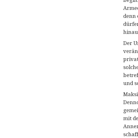
Armee
denn 
dürfe
hinau
Der U
verän
priva
solch
betre
und sc
Maksi
Denno
gemei
mit d
Annema
schaff