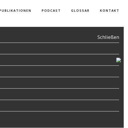
PUBLIKATIONEN
PODCAST
GLOSSAR
KONTAKT
Schließen
en,
r
Mutter
utter
.
emarie