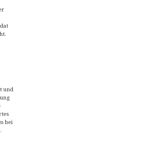
er
ldat
ht.
t und
dung
e
rtes
m bei
.