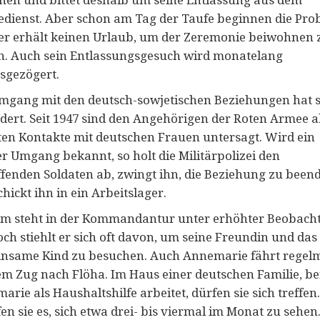
dienst. Aber schon am Tag der Taufe beginnen die Pro
er erhält keinen Urlaub, um der Zeremonie beiwohnen 
n. Auch sein Entlassungsgesuch wird monatelang
sgezögert.
mgang mit den deutsch-sowjetischen Beziehungen hat s
dert. Seit 1947 sind den Angehörigen der Roten Armee al
ten Kontakte mit deutschen Frauen untersagt. Wird ein
er Umgang bekannt, so holt die Militärpolizei den
ffenden Soldaten ab, zwingt ihn, die Beziehung zu been
hickt ihn in ein Arbeitslager.
m steht in der Kommandantur unter erhöhter Beobach
ch stiehlt er sich oft davon, um seine Freundin und das
nsame Kind zu besuchen. Auch Annemarie fährt regel
em Zug nach Flöha. Im Haus einer deutschen Familie, be
rie als Haushaltshilfe arbeitet, dürfen sie sich treffen.
en sie es, sich etwa drei- bis viermal im Monat zu sehen