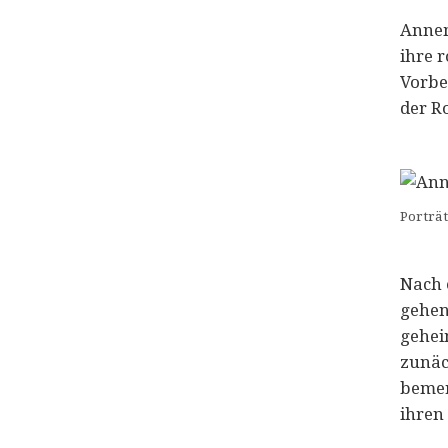
Annem
ihre 
Vorbe
der R
Porträ
Nach 
gehen
gehei
zunäc
bemerk
ihren