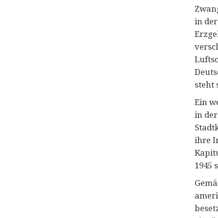
Zwang
in de
Erzge
versc
Lufts
Deuts
steht
Ein we
in de
Stadt
ihre 
Kapit
1945 s
Gemäß
ameri
beset