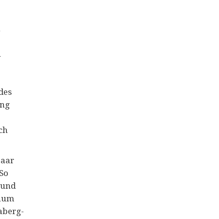
n
n
des
ung
ch
paar
So
 und
Thum
aberg-