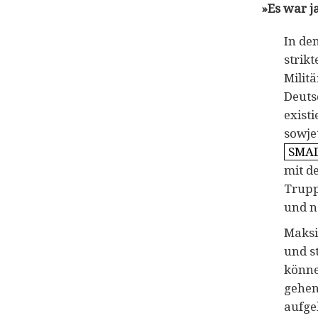
»Es war j
In de
strik
Milit
Deuts
exist
sowje
SMA
mit d
Trupp
und n
Maksi
und s
könne
gehen
aufge