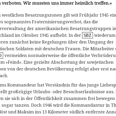
a verboten. Wir mussten uns immer heimlich treffen.«
n westlichen Besatzungszonen gilt seit Frühjahr 1945 ei
tes sogenanntes Fraternisierungsverbot, das die
ärverwaltung der amerikanischen Besatzungstruppen i
chland im Oktober 1945 aufhebt. In der
SBZ
wiederum
ieren zunächst keine Regelungen über den Umgang der
tischen Soldaten mit deutschen Frauen. Die Mitarbeiter 
D
vermeiden normalerweise die öffentliche Verbrüder
em »Feind«. Eine gezielte Abschottung der sowjetischen
en von der deutschen Bevölkerung erfolgt aber erst na
ach.
ms Kommandeur hat Verständnis für das junge Liebes
tellt großzügige Urlaubs- oder Besuchserlaubnisse aus. 
n sie sich in der Öffentlichkeit zusammen frei bewegen
 sogar tanzen. Doch 1946 wird die Kommandantur in 
löst und Maksim ins 13 Kilometer südlich entfernte Ann